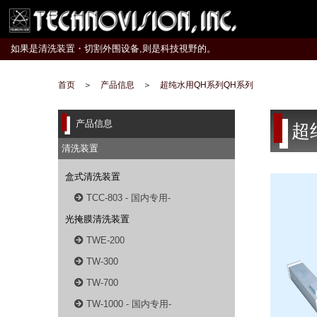
如果是清洗装置・切割外围设备,则是科技視野的。
首页
＞
产品信息
＞
超纯水用QH系列QH系列
产品信息
超
清洗装置
盒式清洗装置
TCC-803 - 国内专用-
光掩膜清洗装置
TWE-200
TW-300
TW-700
TW-1000 - 国内专用-