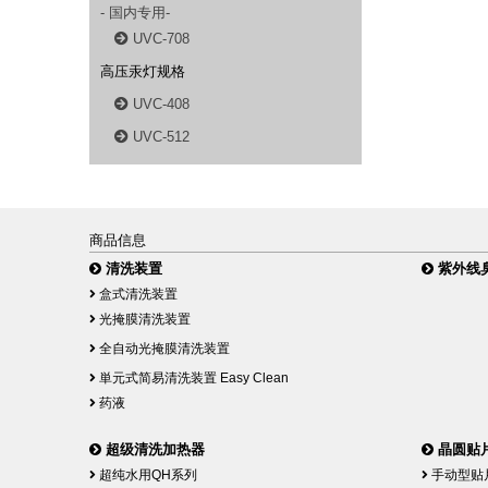
- 国内专用-
UVC-708
高压汞灯规格
UVC-408
UVC-512
商品信息
清洗装置
紫外线臭
盒式清洗装置
光掩膜清洗装置
全自动光掩膜清洗装置
単元式简易清洗装置 Easy Clean
药液
超级清洗加热器
晶圆贴片
超纯水用QH系列
手动型贴