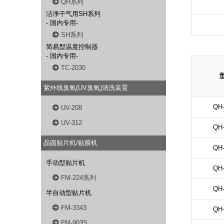
QH系列
洁净干气用SH系列
- 国内专用-
SH系列
简易型温度控制器
- 国内专用-
TC-2030
紫外线臭氧(UV臭氧)清洗装置
QH-
UV-208
UV-312
QH-
晶圆贴片机/贴膜机
QH-
手动型贴片机
QH-
FM-224系列
QH-
半自动型贴片机
FM-3343
QH-
FM-903S