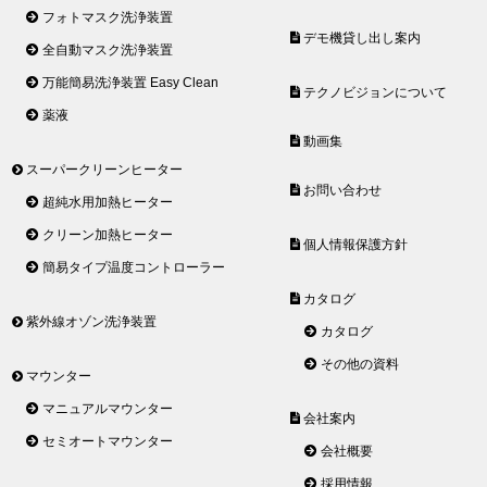
フォトマスク洗浄装置
デモ機貸し出し案内
全自動マスク洗浄装置
万能簡易洗浄装置 Easy Clean
テクノビジョンについて
薬液
動画集
スーパークリーンヒーター
お問い合わせ
超純水用加熱ヒーター
クリーン加熱ヒーター
個人情報保護方針
簡易タイプ温度コントローラー
カタログ
紫外線オゾン洗浄装置
カタログ
その他の資料
マウンター
マニュアルマウンター
会社案内
セミオートマウンター
会社概要
採用情報