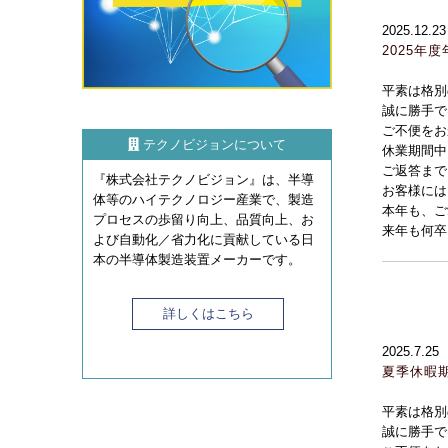
2025.12.23
2025年
平素は格別
誠に勝手で
ご不便をお
テクノビジョンについて
休業期間中
ご返答まで
『株式会社テクノビジョン』は、半導
お客様には
体等のハイテクノロジー産業で、製造
本年も、ご
プロセスの歩留り向上、品質向上、お
来年も何卒
よび自動化／省力化に貢献している日
本の半導体製造装置メーカーです。
詳しくはこちら
2025.7.25
夏季休暇
平素は格別
誠に勝手で