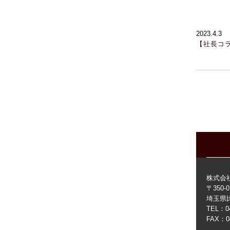
2023.4.3
【社長コ
株式会
〒350-
埼玉県比
TEL：0
FAX：04